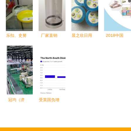
武器
格 厂家 图
军突起
合
片
乐扣、史努
厂家直销
晨之欣日用
2018中国
比等品牌日
现货泪甩！
品 品质生
（西安）国
用品火热销
聚创800型
活新选择，
际小商品暨
售，品质保
有机玻璃采
创业加盟的
日用品博览
障引领消费
样器高清大
可靠伙伴
会 聚焦日
新热潮
图速览与日
用家电零售
用优势解析
新趋势
冠均（济
受英国负增
南）日用品
长拖累，欧
坚守初心，
洲日用品及
全方位服务
家电销售创