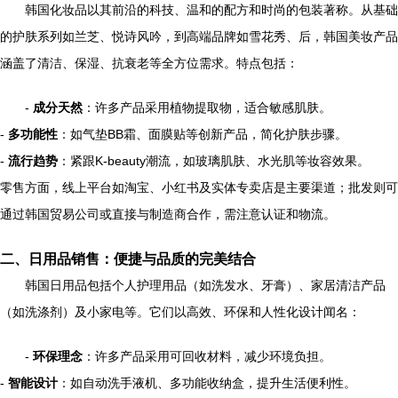
韩国化妆品以其前沿的科技、温和的配方和时尚的包装著称。从基础
的护肤系列如兰芝、悦诗风吟，到高端品牌如雪花秀、后，韩国美妆产品
涵盖了清洁、保湿、抗衰老等全方位需求。特点包括：
-
成分天然
：许多产品采用植物提取物，适合敏感肌肤。
-
多功能性
：如气垫BB霜、面膜贴等创新产品，简化护肤步骤。
-
流行趋势
：紧跟K-beauty潮流，如玻璃肌肤、水光肌等妆容效果。
零售方面，线上平台如淘宝、小红书及实体专卖店是主要渠道；批发则可
通过韩国贸易公司或直接与制造商合作，需注意认证和物流。
二、日用品销售：便捷与品质的完美结合
韩国日用品包括个人护理用品（如洗发水、牙膏）、家居清洁产品
（如洗涤剂）及小家电等。它们以高效、环保和人性化设计闻名：
-
环保理念
：许多产品采用可回收材料，减少环境负担。
-
智能设计
：如自动洗手液机、多功能收纳盒，提升生活便利性。