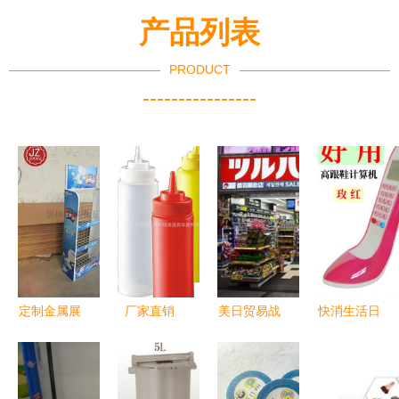
产品列表
PRODUCT
----------------
定制金属展
厂家直销
美日贸易战
快消生活日
示架 提升
昌丰塑料
后日本股市
用品 日常
超市便利店
酒店用品
牛股的变迁
之选，品质
销售的秘密
塑料水杯价
日用品的异
与创新的结