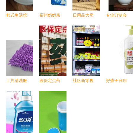
韩式生活馆
福州妈妈亲
日用品大卖
专业订制会
美妆、日用
子网 台湾
场 厂家直
议茶杯服务
品、食品与
哈奇宝宝安
销，实惠到
批发报价、
厨具一站式
全用品及日
家
型号图片及
零售批发服
用品童品区
厂家供应指
务
促销资讯一
南
览
工具清洗服
医保定点药
社区新零售
好孩子日用
务指南 价
店严查风暴
新篇章 亚
品团购盛典
格、图片展
来袭 十五
新物业携手
高品质日用
示与网络选
大雷区与日
郑好买 打
家电零售新
购平台
用家电零售
造“美好生
体验
的警示
鲜超市”便