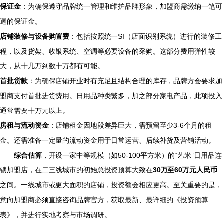
保证金
：为确保遵守品牌统一管理和维护品牌形象，加盟商需缴纳一笔可
退的保证金。
店铺装修与设备购置费
：包括按照统一SI（店面识别系统）进行的装修工
程，以及货架、收银系统、空调等必要设备的采购。这部分费用弹性较
大，从十几万到数十万都有可能。
首批货款
：为确保店铺开业时有充足且结构合理的库存，品牌方会要求加
盟商支付首批进货费用。日用品种类繁多，加之部分家电产品，此项投入
通常需要十万元以上。
房租与流动资金
：店铺租金因地段差异巨大，需预留至少3-6个月的租
金。还需准备一定量的流动资金用于日常运营、后续补货及营销活动。
综合估算
，开设一家中等规模（如50-100平方米）的“艺米”日用品连
锁加盟店，在二三线城市的初始总投资预算大致在
30万至60万元人民币
之间。一线城市或更大面积的店铺，投资额会相应更高。至关重要的是，
意向加盟商必须直接咨询品牌官方，获取最新、最详细的《投资预算
表》，并进行实地考察与市场调研。