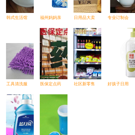
韩式生活馆
福州妈妈亲
日用品大卖
专业订制会
美妆、日用
子网 台湾
场 厂家直
议茶杯服务
品、食品与
哈奇宝宝安
销，实惠到
批发报价、
厨具一站式
全用品及日
家
型号图片及
零售批发服
用品童品区
厂家供应指
务
促销资讯一
南
览
工具清洗服
医保定点药
社区新零售
好孩子日用
务指南 价
店严查风暴
新篇章 亚
品团购盛典
格、图片展
来袭 十五
新物业携手
高品质日用
示与网络选
大雷区与日
郑好买 打
家电零售新
购平台
用家电零售
造“美好生
体验
的警示
鲜超市”便