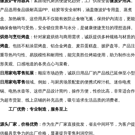
微波炉专用器具
：紧跟现代厨房便捷化趋势，工厂供应全套
微波炉用具
。
产品选用食品级耐高温PP、硅胶等安全材料，涵盖微波炉专用盖、蒸煮
盒、加热碗等。这些用具不仅能有效防止食物飞溅，保持炉内清洁，更能
确保食物均匀受热，安全锁住营养与水分，是健康便捷烹饪的理想选择。
烘焙与烹饪烤盘
：针对家庭烘焙与商用需求，诚跃提供多种规格与材质的
烤盘
。包括不粘涂层烤盘、铝合金烤盘、麦芬蛋糕盘、披萨盘等。产品注
重导热均匀性、易脱模性和耐用性，能完美胜任烤箱使用，助力制作出外
形美观、口感地道的各类点心与菜肴。
日用家电零售拓展
：顺应市场趋势，诚跃日用品厂的产品线已延伸至小型
日用家电零售
领域。例如，与厨房场景配套的便携式榨汁机、迷你电煮
锅、电热水壶等。这些产品设计简约，操作方便，性价比高，非常适合作
为超市货架、线上店铺的补充品类，吸引追求生活品质的消费者。
工厂优势：专业制造，服务至上
源头厂家，价格优势
：作为生产厂家直接批发，省去中间环节，为客户提
供极具竞争力的出厂价格，显著提升零售利润空间。